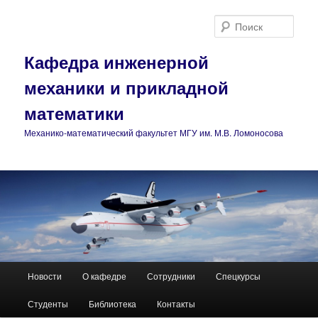
Поис
Кафедра инженерной
механики и прикладной
математики
Механико-математический факультет МГУ им. М.В. Ломоносова
Главное
Новости
О кафедре
Сотрудники
Спецкурсы
Перейти
Перейти
меню
Студенты
Библиотека
Контакты
к
к