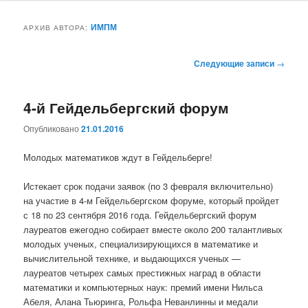
основному
дополнительному
ИМПМ
АРХИВ АВТОРА:
содержимому
содержимому
Навигация
Следующие записи
→
по
записям
4-й Гейдельбергский форум
Опубликовано
21.01.2016
Молодых математиков ждут в Гейдельберге!
Истекает срок подачи заявок (по 3 февраля включительно)
на участие в 4-м Гейдельбергском форуме, который пройдет
с 18 по 23 сентября 2016 года. Гейдельбергский форум
лауреатов ежегодно собирает вместе около 200 талантливых
молодых ученых, специализирующихся в математике и
вычислительной технике, и выдающихся ученых —
лауреатов четырех самых престижных наград в области
математики и компьютерных наук: премий имени Нильса
Абеля, Алана Тьюринга, Рольфа Неванлинны и медали